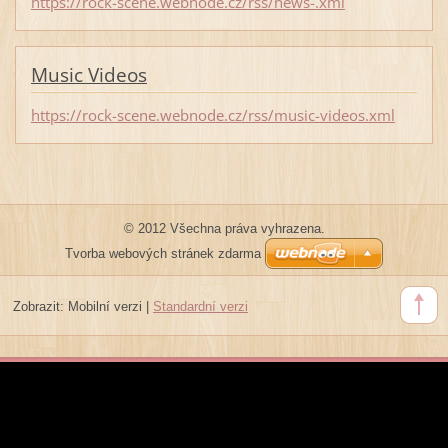
https://rock-scene.webnode.cz/rss/news-.xml
Music Videos
https://rock-scene.webnode.cz/rss/music-videos.xml
© 2012 Všechna práva vyhrazena.
Tvorba webových stránek zdarma
Zobrazit:
Mobilní verzi
|
Standardní verzi