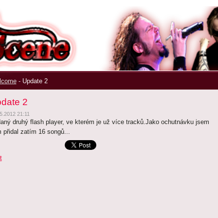
ek
|
lcome
-
Update 2
date 2
5.2012 21:11
daný druhý flash player, ve kterém je už více tracků.Jako ochutnávku jsem
 přidal zatím 16 songů...
t