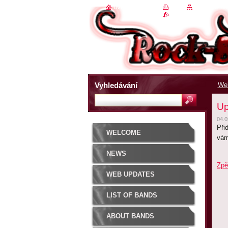
úvodní stránka
|
tisk
|
mapa strán
rss
Vyhledávání
We
Up
04.0
Při
WELCOME
vám
NEWS
Zpě
WEB UPDATES
LIST OF BANDS
ABOUT BANDS