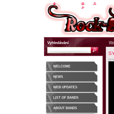
úvodní stránka
|
tisk
|
mapa strán
rss
Vyhledávání
We
SY
09.0
WELCOME
NEWS
WEB UPDATES
LIST OF BANDS
ABOUT BANDS