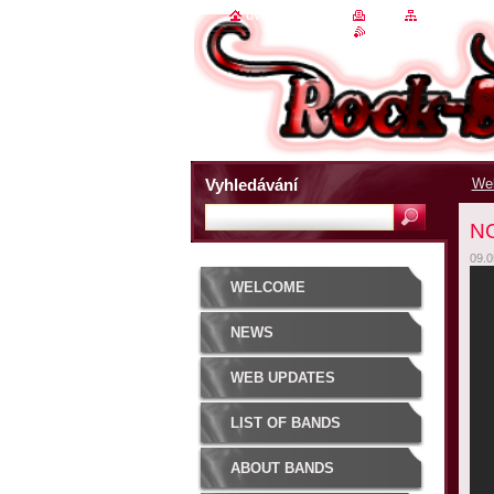
úvodní stránka
|
tisk
|
mapa strán
rss
Vyhledávání
We
NO
09.0
WELCOME
NEWS
WEB UPDATES
LIST OF BANDS
ABOUT BANDS