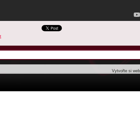
t
Vytvořte si we