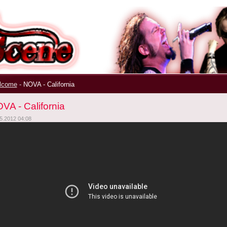
ek
|
lcome
-
NOVA - California
VA - California
5.2012 04:08